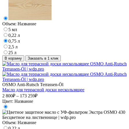
Объем:
Название
5 мл
0,22 л
0,75 л
2,5 л
25 л
В корзину
Заказать в 1 клик
OSMO Anti-Rutsch Terrassen-Öl
Масло для террасной доски нескользящее
2 800₽ – 173 259₽
Цвет:
Название
Объем:
Название
0,22 л