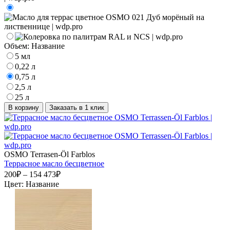
Объем:
Название
5 мл
0,22 л
0,75 л
2,5 л
25 л
В корзину
Заказать в 1 клик
OSMO Terrasen-Öl Farblos
Террасное масло бесцветное
200₽ – 154 473₽
Цвет:
Название