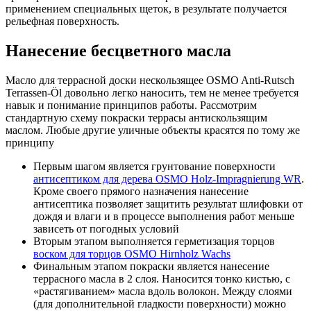
применением специальных щеток, в результате получается
рельефная поверхность.
Нанесение бесцветного масла
Масло для террасной доски нескользящее OSMO Anti-Rutsch
Terrassen-Öl довольно легко наносить, тем не менее требуется
навык и понимание принципов работы. Рассмотрим
стандартную схему покраски террасы антискользящим
маслом. Любые другие уличные объекты красятся по тому же
принципу
Первым шагом является грунтование поверхности
антисептиком для дерева OSMO Holz-Impragnierung WR
.
Кроме своего прямого назначения нанесение
антисептика позволяет защитить результат шлифовки от
дождя и влаги и в процессе выполнения работ меньше
зависеть от погодных условий
Вторым этапом выполняется герметизация торцов
воском для торцов OSMO Hirnholz Wachs
Финальным этапом покраски является нанесение
террасного масла в 2 слоя. Наносится тонко кистью, с
«растягиванием» масла вдоль волокон. Между слоями
(для дополнительной гладкости поверхности) можно