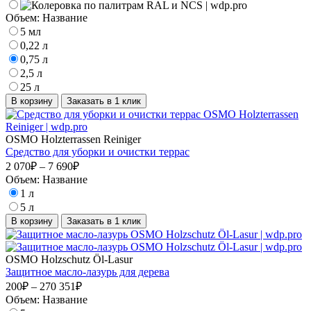
Объем:
Название
5 мл
0,22 л
0,75 л
2,5 л
25 л
В корзину
Заказать в 1 клик
OSMO Holzterrassen Reiniger
Средство для уборки и очистки террас
2 070₽ – 7 690₽
Объем:
Название
1 л
5 л
В корзину
Заказать в 1 клик
OSMO Holzschutz Öl-Lasur
Защитное масло-лазурь для дерева
200₽ – 270 351₽
Объем:
Название