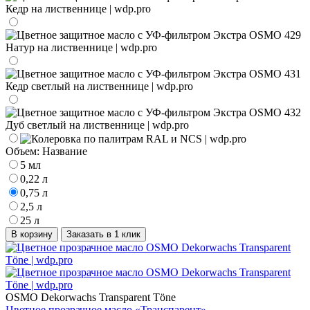
Объем:
Название
5 мл
0,22 л
0,75 л
2,5 л
25 л
В корзину
Заказать в 1 клик
OSMO Dekorwachs Transparent Töne
Цветное прозрачное масло «Транспарент»