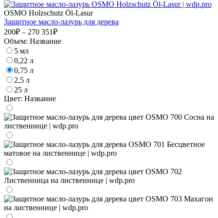
OSMO Holzschutz Öl-Lasur
Защитное масло-лазурь для дерева
200₽ – 270 351₽
Объем:
Название
5 мл
0,22 л
0,75 л
2,5 л
25 л
Цвет:
Название