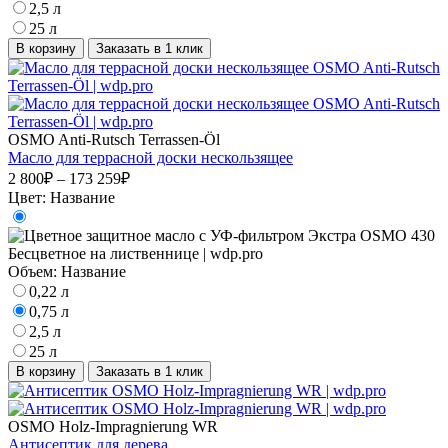
2,5 л
25 л
В корзину
Заказать в 1 клик
OSMO Anti-Rutsch Terrassen-Öl
Масло для террасной доски нескользящее
2 800₽ – 173 259₽
Цвет:
Название
Объем:
Название
0,22 л
0,75 л
2,5 л
25 л
В корзину
Заказать в 1 клик
OSMO Holz-Impragnierung WR
Антисептик для дерева