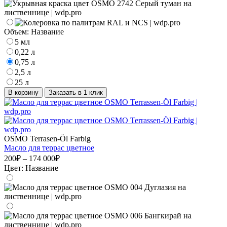
Объем:
Название
5 мл
0,22 л
0,75 л
2,5 л
25 л
В корзину
Заказать в 1 клик
OSMO Terrasen-Öl Farbig
Масло для террас цветное
200₽ – 174 000₽
Цвет:
Название