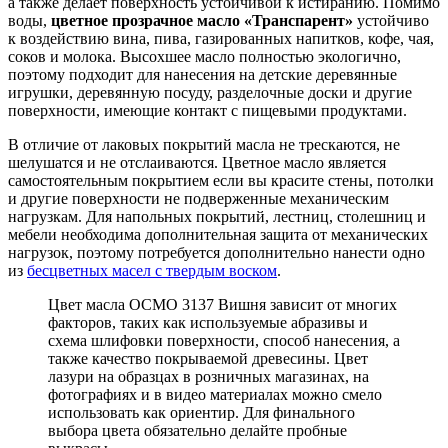
а также делает поверхность устойчивой к истиранию. Помимо
воды,
цветное прозрачное масло «Транспарент»
устойчиво
к воздействию вина, пива, газированных напитков, кофе, чая,
соков и молока. Высохшее масло полностью экологично,
поэтому подходит для нанесения на детские деревянные
игрушки, деревянную посуду, разделочные доски и другие
поверхности, имеющие контакт с пищевыми продуктами.
В отличие от лаковых покрытий масла не трескаются, не
шелушатся и не отслаиваются. Цветное масло является
самостоятельным покрытием если вы красите стены, потолки
и другие поверхности не подверженные механическим
нагрузкам. Для напольных покрытий, лестниц, столешниц и
мебели необходима дополнительная защита от механических
нагрузок, поэтому потребуется дополнительно нанести одно
из
бесцветных масел с твердым воском
.
Цвет масла ОСМО 3137 Вишня зависит от многих
факторов, таких как используемые абразивы и
схема шлифовки поверхности, способ нанесения, а
также качество покрываемой древесины. Цвет
лазури на образцах в розничных магазинах, на
фотографиях и в видео материалах можно смело
использовать как ориентир. Для финального
выбора цвета обязательно делайте пробные