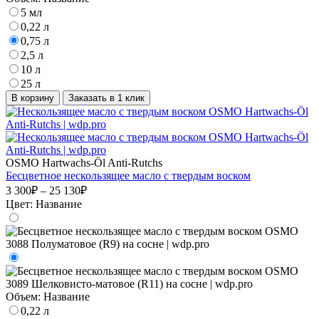
5 мл
0,22 л
0,75 л
2,5 л
10 л
25 л
В корзину
Заказать в 1 клик
OSMO Hartwachs-Öl Anti-Rutchs
Бесцветное нескользящее масло с твердым воском
3 300₽ – 25 130₽
Цвет:
Название
Объем:
Название
0,22 л