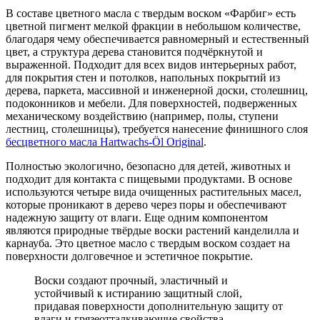
В составе цветного масла с твердым воском «Фарбиг» есть
цветной пигмент мелкой фракции в небольшом количестве,
благодаря чему обеспечивается равномерный и естественный
цвет, а структура дерева становится подчёркнутой и
выраженной. Подходит для всех видов интерьерных работ,
для покрытия стен и потолков, напольных покрытий из
дерева, паркета, массивной и инженерной доски, столешниц,
подоконников и мебели. Для поверхностей, подверженных
механическому воздействию (например, полы, ступени
лестниц, столешницы), требуется нанесение финишного слоя
бесцветного масла Hartwachs-Öl Original
.
Полностью экологично, безопасно для детей, животных и
подходит для контакта с пищевыми продуктами. В основе
используются четыре вида очищенных растительных масел,
которые проникают в дерево через поры и обеспечивают
надежную защиту от влаги. Еще одним компонентом
являются природные твёрдые воски растений канделилла и
карнауба. Это цветное масло с твердым воском создает на
поверхности долговечное и эстетичное покрытие.
Воски создают прочный, эластичный и
устойчивый к истиранию защитный слой,
придавая поверхности дополнительную защиту от
влаги и грязеотталкивающие свойства,