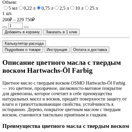
Объем:
5 мл
0,22 л
0,75 л
2,5 л
10 л
25 л
1 шт.
200₽ – 229 750₽
Добавить в корзину
Заказать в 1 клик
Калькулятор расхода
Подробнее о товаре
Инструкция
Оплата и доставка
Описание цветного масла с твердым
воском Hartwachs-Öl Farbig
Цветное масло с твердым воском OSMO Hartwachs-Öl Farbig
— это цветное, прозрачное, шелковисто-матовое покрытие
для древесины, которое сочетает в себе преимущества
натуральных масел и восков, придаёт поверхности защиту от
влаги и грязеотталкивающие свойства, устойчивость к
истиранию. Дерево, покрытое цветным маслом с твердым
воском, становится тактильно приятным и гладким.
Преимущества цветного масла с твердым воском