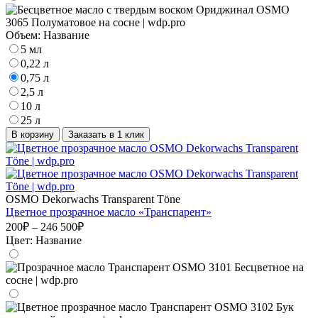
Объем:
Название
5 мл
0,22 л
0,75 л
2,5 л
10 л
25 л
В корзину
Заказать в 1 клик
OSMO Dekorwachs Transparent Töne
Цветное прозрачное масло «Транспарент»
200₽ – 246 500₽
Цвет:
Название