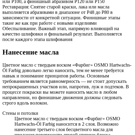
или Р100, а финишный абразивом P120 или Р150
Реставрация: Снятие старой краски, лака или масла
выполняется абразивами в диапазоне от P48 до P80 в
зависимости от конкретной ситуации. Финишные этапы
такие же как при работе с новыми изделиями
Обеспыливание. Важный этап, напрямую влияющий на
качество шлифовки и финальный результат. Выполняется
после каждого этапа шлифования
Нанесение масла
Цветное масло с твердым воском «Фарбиг» OSMO Hartwachs-
Öl Farbig довольно легко наносить, тем не менее требуется
навык и понимание принципов работы. Основным
требованием является равномерность — не стоит допускать
непрокрашенных участков или, напротив, луж и подтеков. В
процессе покраски вы можете наносить масло в любом
направлении, но финишные движения должны следовать
строго вдоль волокон.
Стены и потолки
Цветное масло с твердым воском «Фарбиг» OSMO
Hartwachs-Öl Farbig наносится в 2 слоя. Возможно
нанесение третьего слоя бесцветного масла для
придания поверхности другой степени блеска