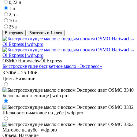
0,22 л
1 л
2,5 л
10 л
25 л
В корзину
Заказать в 1 клик
OSMO Hartwachs-Öl Express
Быстросохнущее бесцветное масло «Экспресс»
3 300₽ – 25 130₽
Цвет:
Название
Объем:
Название