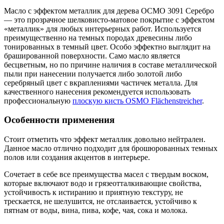
Масло с эффектом металлик для дерева ОСМО 3091 Серебро
— это прозрачное шелковисто-матовое покрытие с эффектом
«металлик» для любых интерьерных работ. Используется
преимущественно на темных породах древесины либо
тонированных в темный цвет. Особо эффектно выглядит на
брашированной поверхности. Само масло является
бесцветным, но по причине наличия в составе металлической
пыли при нанесении получается либо золотой либо
серебряный цвет с вкраплениями частичек металла. Для
качественного нанесения рекомендуется использовать
профессиональную
плоскую кисть OSMO Flächenstreicher
.
Особенности применения
Стоит отметить что эффект металлик довольно нейтрален.
Данное масло отлично подходит для брошюрованных темных
полов или создания акцентов в интерьере.
Сочетает в себе все преимущества масел с твердым воском,
которые включают водо и грязеотталкивающие свойства,
устойчивость к истиранию и приятную текстуру, не
трескается, не шелушится, не отслаивается, устойчиво к
пятнам от воды, вина, пива, кофе, чая, сока и молока.