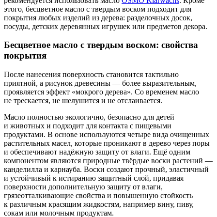
рекомендуется использовать масло
OSMO Klarwachs
. Кроме
этого, бесцветное масло с твердым воском подходит для
покрытия любых изделий из дерева: разделочных досок,
посуды, детских деревянных игрушек или предметов декора.
Бесцветное масло с твердым воском: свойства
покрытия
После нанесения поверхность становится тактильно
приятной, а рисунок древесины — более выразительным,
проявляется эффект «мокрого дерева». Со временем масло
не трескается, не шелушится и не отслаивается.
Масло полностью экологично, безопасно для детей
и животных и подходит для контакта с пищевыми
продуктами. В основе используются четыре вида очищенных
растительных масел, которые проникают в дерево через поры
и обеспечивают надёжную защиту от влаги. Ещё одним
компонентом являются природные твёрдые воски растений —
канделилла и карнауба. Воски создают прочный, эластичный
и устойчивый к истиранию защитный слой, придавая
поверхности дополнительную защиту от влаги,
грязеотталкивающие свойства и повышенную стойкость
к различным красящим жидкостям, например вину, пиву,
сокам или молочным продуктам.