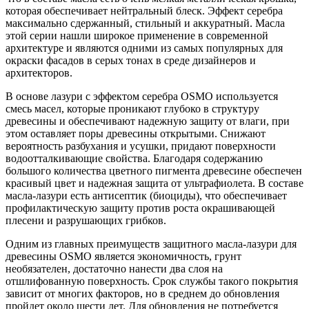
которая обеспечивает нейтральный блеск. Эффект серебра
максимально сдержанный, стильный и аккуратный. Масла
этой серии нашли широкое применение в современной
архитектуре и являются одними из самых популярных для
окраски фасадов в серых тонах в среде дизайнеров и
архитекторов.
В основе лазури c эффектом серебра OSMO используется
смесь масел, которые проникают глубоко в структуру
древесины и обеспечивают надежную защиту от влаги, при
этом оставляет поры древесины открытыми. Снижают
вероятность разбухания и усушки, придают поверхности
водоотталкивающие свойства. Благодаря содержанию
большого количества цветного пигмента древесине обеспечен
красивый цвет и надежная защита от ультрафиолета. В составе
масла-лазури есть антисептик (биоциды), что обеспечивает
профилактическую защиту против роста окрашивающей
плесени и разрушающих грибков.
Одним из главных преимуществ защитного масла-лазури для
древесины OSMO является экономичность, грунт
необязателен, достаточно нанести два слоя на
отшлифованную поверхность. Срок службы такого покрытия
зависит от многих факторов, но в среднем до обновления
пройдет около шести лет. Для обновления не потребуется