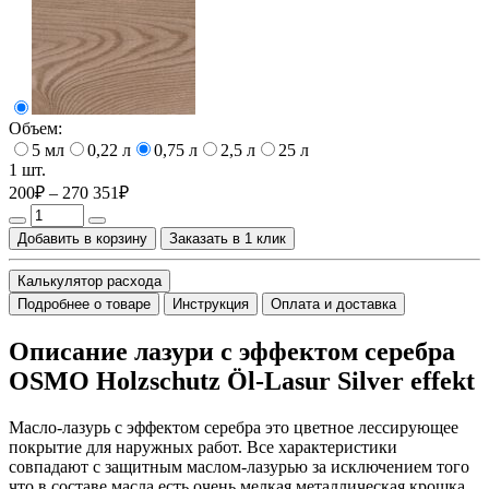
Объем:
5 мл
0,22 л
0,75 л
2,5 л
25 л
1 шт.
200₽ – 270 351₽
Добавить в корзину
Заказать в 1 клик
Калькулятор расхода
Подробнее о товаре
Инструкция
Оплата и доставка
Описание лазури с эффектом серебра
OSMO Holzschutz Öl-Lasur Silver effekt
Масло-лазурь с эффектом серебра это цветное лессирующее
покрытие для наружных работ. Все характеристики
совпадают с защитным маслом-лазурью за исключением того
что в составе масла есть очень мелкая металлическая крошка,