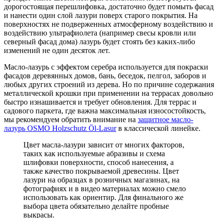
дорогостоящая перешлифовка, достаточно будет помыть фасад
и нанести один слой лазури поверх старого покрытия. На
поверхностях не подверженных атмосферному воздействию и
воздействию ультрафиолета (например свесы кровли или
северный фасад дома) лазурь будет стоять без каких-либо
изменений не один десяток лет.
Масло-лазурь с эффектом серебра используется для покраски
фасадов деревянных домов, бань, беседок, пелгол, заборов и
любых других строений из дерева. Но по причине содержания
металлической крошки при применении на террасах довольно
быстро изнашивается и требует обновления. Для террас и
садового паркета, где важна максимальная износостойкость,
мы рекомендуем обратить внимание на
защитное масло-
лазурь OSMO Holzschutz Öl-Lasur
в классической линейке.
Цвет масла-лазури зависит от многих факторов,
таких как используемые абразивы и схема
шлифовки поверхности, способ нанесения, а
также качество покрываемой древесины. Цвет
лазури на образцах в розничных магазинах, на
фотографиях и в видео материалах можно смело
использовать как ориентир. Для финального же
выбора цвета обязательно делайте пробные
выкрасы.