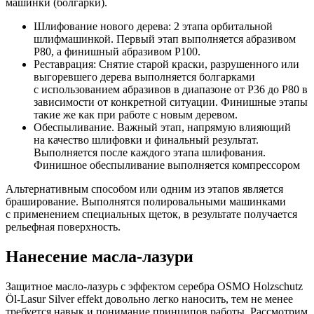
машинки (болгарки).
Шлифование нового дерева: 2 этапа орбитальной
шлифмашинкой. Первый этап выполняется абразивом
Р80, а финишный абразивом P100.
Реставрация: Снятие старой краски, разрушенного или
выгоревшего дерева выполняется болгарками
с использованием абразивов в диапазоне от P36 до P80 в
зависимости от конкретной ситуации. Финишные этапы
такие же как при работе с новым деревом.
Обеспыливание. Важный этап, напрямую влияющий
на качество шлифовки и финальный результат.
Выполняется после каждого этапа шлифования.
Финишное обеспыливание выполняется компрессором
Альтернативным способом или одним из этапов является
браширование. Выполнятся полировальными машинками
с применением специальных щеток, в результате получается
рельефная поверхность.
Нанесение масла-лазури
Защитное масло-лазурь с эффектом серебра OSMO Holzschutz
Öl-Lasur Silver effekt довольно легко наносить, тем не менее
требуется навык и понимание принципов работы. Рассмотрим