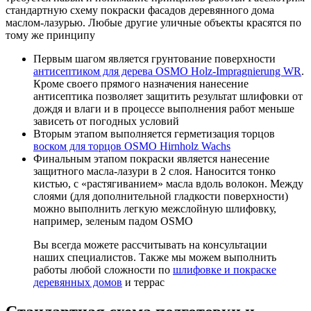
стандартную схему покраски фасадов деревянного дома
маслом-лазурью. Любые другие уличные объекты красятся по
тому же принципу
Первым шагом является грунтование поверхности
антисептиком для дерева OSMO Holz-Impragnierung WR
.
Кроме своего прямого назначения нанесение
антисептика позволяет защитить результат шлифовки от
дождя и влаги и в процессе выполнения работ меньше
зависеть от погодных условий
Вторым этапом выполняется герметизация торцов
воском для торцов OSMO Hirnholz Wachs
Финальным этапом покраски является нанесение
защитного масла-лазури в 2 слоя. Наносится тонко
кистью, с «растягиванием» масла вдоль волокон. Между
слоями (для дополнительной гладкости поверхности)
можно выполнить легкую межслойную шлифовку,
например, зеленым падом OSMO
Вы всегда можете рассчитывать на консультации
наших специалистов. Также мы можем выполнить
работы любой сложности по
шлифовке и покраске
деревянных домов
и террас