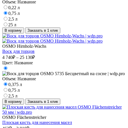
Объем:
Название
0,22 л
0,75 л
2,5 л
25 л
В корзину
Заказать в 1 клик
OSMO Hirnholz-Wachs
Воск для торцов
4 740₽ – 25 130₽
Цвет:
Название
Объем:
Название
0,375 л
0,75 л
2,5 л
В корзину
Заказать в 1 клик
OSMO Flächenstreicher
Плоская кисть для нанесения масел