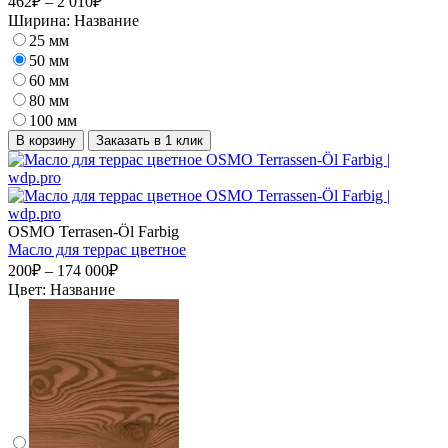
462₽ – 2 010₽
Ширина:
Название
25 мм
50 мм
60 мм
80 мм
100 мм
В корзину
Заказать в 1 клик
OSMO Terrasen-Öl Farbig
Масло для террас цветное
200₽ – 174 000₽
Цвет:
Название