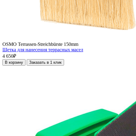
OSMO Terrassen-Streichbürste 150mm
Щетка для нанесения террасных масел
4 650₽
В корзину
Заказать в 1 клик