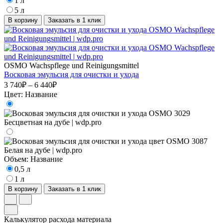
1 л
5 л
В корзину
Заказать в 1 клик
OSMO Wachspflege und Reinigungsmittel
Восковая эмульсия для очистки и ухода
3 740₽ – 6 440₽
Цвет:
Название
Объем:
Название
0,5 л
1 л
В корзину
Заказать в 1 клик
Калькулятор расхода материала