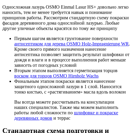
Односложная лазурь OSMO Einmal Lasur HS+ довольно легко
наносить, тем не менее требуется навык и понимание
принципов работы. Рассмотрим стандартную схему покраски
фасадов деревянного дома однослойной лазурью. Любые
другие уличные объекты красятся по тому же принципу
Первым шагом является грунтование поверхности
антисептиком для дерева OSMO Holz-Impragnierung WR
.
Кроме своего прямого назначения нанесение
антисептика позволяет защитить результат шлифовки от
дождя и влаги и в процессе выполнения работ меньше
зависеть от погодных условий
Вторым этапом выполняется герметизация торцов
воском для торцов OSMO Hirnholz Wachs
Финальным этапом покраски является нанесение
защитного односложной лазури в 1 слой. Наносится
тонко кистью, с «растягиванием» масла вдоль волокон
Вы всегда можете рассчитывать на консультации
наших специалистов. Также мы можем выполнить
работы любой сложности по
шлифовке и покраске
деревянных домов
и террас
Стандартная схема подготовки и