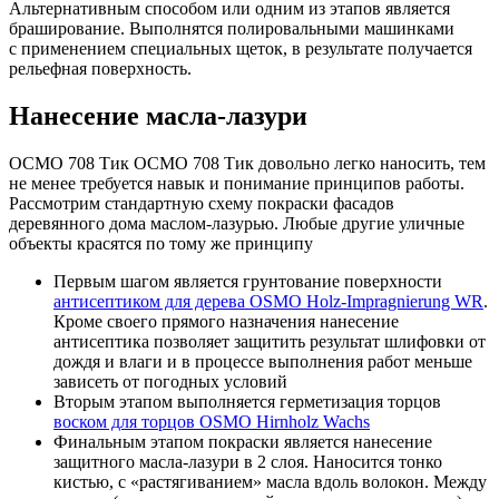
Альтернативным способом или одним из этапов является
браширование. Выполнятся полировальными машинками
с применением специальных щеток, в результате получается
рельефная поверхность.
Нанесение масла-лазури
ОСМО 708 Тик ОСМО 708 Тик довольно легко наносить, тем
не менее требуется навык и понимание принципов работы.
Рассмотрим стандартную схему покраски фасадов
деревянного дома маслом-лазурью. Любые другие уличные
объекты красятся по тому же принципу
Первым шагом является грунтование поверхности
антисептиком для дерева OSMO Holz-Impragnierung WR
.
Кроме своего прямого назначения нанесение
антисептика позволяет защитить результат шлифовки от
дождя и влаги и в процессе выполнения работ меньше
зависеть от погодных условий
Вторым этапом выполняется герметизация торцов
воском для торцов OSMO Hirnholz Wachs
Финальным этапом покраски является нанесение
защитного масла-лазури в 2 слоя. Наносится тонко
кистью, с «растягиванием» масла вдоль волокон. Между