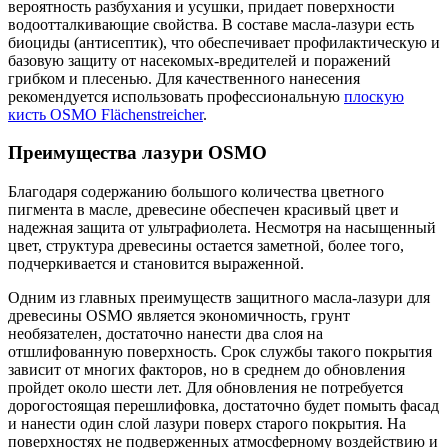
вероятность разбухания и усушки, придает поверхности
водоотталкивающие свойства. В составе масла-лазури есть
биоциды (антисептик), что обеспечивает профилактическую и
базовую защиту от насекомых-вредителей и поражений
грибком и плесенью. Для качественного нанесения
рекомендуется использовать профессиональную
плоскую
кисть OSMO Flächenstreicher
.
Преимущества лазури OSMO
Благодаря содержанию большого количества цветного
пигмента в масле, древесине обеспечен красивый цвет и
надежная защита от ультрафиолета. Несмотря на насыщенный
цвет, структура древесины остается заметной, более того,
подчеркивается и становится выраженной.
Одним из главных преимуществ защитного масла-лазури для
древесины OSMO является экономичность, грунт
необязателен, достаточно нанести два слоя на
отшлифованную поверхность. Срок службы такого покрытия
зависит от многих факторов, но в среднем до обновления
пройдет около шести лет. Для обновления не потребуется
дорогостоящая перешлифовка, достаточно будет помыть фасад
и нанести один слой лазури поверх старого покрытия. На
поверхностях не подверженных атмосферному воздействию и