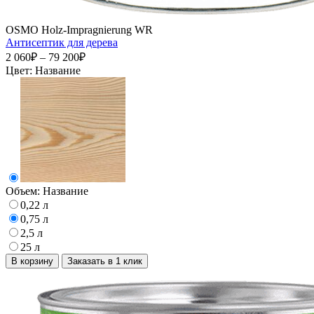
OSMO Holz-Impragnierung WR
Антисептик для дерева
2 060₽ – 79 200₽
Цвет:
Название
Объем:
Название
0,22 л
0,75 л
2,5 л
25 л
В корзину
Заказать в 1 клик