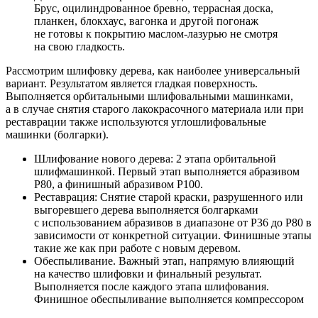
Брус, оцилиндрованное бревно, террасная доска,
планкен, блокхаус, вагонка и другой погонаж
не готовы к покрытию маслом-лазурью не смотря
на свою гладкость.
Рассмотрим шлифовку дерева, как наиболее универсальный
вариант. Результатом является гладкая поверхность.
Выполняется орбитальными шлифовальными машинками,
а в случае снятия старого лакокрасочного материала или при
реставрации также используются углошлифовальные
машинки (болгарки).
Шлифование нового дерева: 2 этапа орбитальной
шлифмашинкой. Первый этап выполняется абразивом
Р80, а финишный абразивом P100.
Реставрация: Снятие старой краски, разрушенного или
выгоревшего дерева выполняется болгарками
с использованием абразивов в диапазоне от P36 до P80 в
зависимости от конкретной ситуации. Финишные этапы
такие же как при работе с новым деревом.
Обеспыливание. Важный этап, напрямую влияющий
на качество шлифовки и финальный результат.
Выполняется после каждого этапа шлифования.
Финишное обеспыливание выполняется компрессором