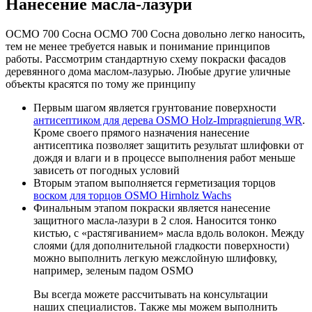
Нанесение масла-лазури
ОСМО 700 Сосна ОСМО 700 Сосна довольно легко наносить,
тем не менее требуется навык и понимание принципов
работы. Рассмотрим стандартную схему покраски фасадов
деревянного дома маслом-лазурью. Любые другие уличные
объекты красятся по тому же принципу
Первым шагом является грунтование поверхности
антисептиком для дерева OSMO Holz-Impragnierung WR
.
Кроме своего прямого назначения нанесение
антисептика позволяет защитить результат шлифовки от
дождя и влаги и в процессе выполнения работ меньше
зависеть от погодных условий
Вторым этапом выполняется герметизация торцов
воском для торцов OSMO Hirnholz Wachs
Финальным этапом покраски является нанесение
защитного масла-лазури в 2 слоя. Наносится тонко
кистью, с «растягиванием» масла вдоль волокон. Между
слоями (для дополнительной гладкости поверхности)
можно выполнить легкую межслойную шлифовку,
например, зеленым падом OSMO
Вы всегда можете рассчитывать на консультации
наших специалистов. Также мы можем выполнить