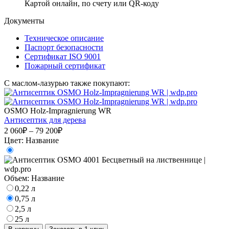
Картой онлайн, по счету или QR-коду
Документы
Техническое описание
Паспорт безопасности
Сертификат ISO 9001
Пожарный сертификат
С маслом-лазурью также покупают:
OSMO Holz-Impragnierung WR
Антисептик для дерева
2 060₽ – 79 200₽
Цвет:
Название
Объем:
Название
0,22 л
0,75 л
2,5 л
25 л