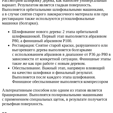
Рассмотрим шлифовку дерева, как наиболее универсальный
вариант. Результатом является гладкая поверхность.
Выполняется орбитальными шлифовальными машинками,
а в случае снятия старого лакокрасочного материала или при
реставрации также используются углошлифовальные
машинки (болгарки).
Шлифование нового дерева: 2 этапа орбитальной
шлифмашинкой. Первый этап выполняется абразивом
Р80, а финишный абразивом P100.
Реставрация: Снятие старой краски, разрушенного или
выгоревшего дерева выполняется болгарками
с использованием абразивов в диапазоне от P36 до P80 в
зависимости от конкретной ситуации. Финишные этапы
такие же как при работе с новым деревом.
Обеспыливание. Важный этап, напрямую влияющий
на качество шлифовки и финальный результат.
Выполняется после каждого этапа шлифования.
Финишное обеспыливание выполняется компрессором
Альтернативным способом или одним из этапов является
браширование. Выполнятся полировальными машинками
с применением специальных щеток, в результате получается
рельефная поверхность.