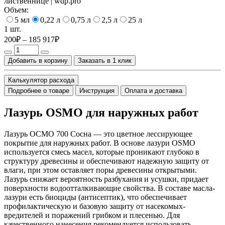
Объем:
5 мл
0,22 л
0,75 л
2,5 л
25 л
1 шт.
200₽ – 185 917₽
Добавить в корзину
Заказать в 1 клик
Калькулятор расхода
Подробнее о товаре
Инструкция
Оплата и доставка
Лазурь OSMO для наружных работ
Лазурь ОСМО 700 Сосна — это цветное лессирующее
покрытие для наружных работ. В основе лазури OSMO
используется смесь масел, которые проникают глубоко в
структуру древесины и обеспечивают надежную защиту от
влаги, при этом оставляет поры древесины открытыми.
Лазурь снижает вероятность разбухания и усушки, придает
поверхности водоотталкивающие свойства. В составе масла-
лазури есть биоциды (антисептик), что обеспечивает
профилактическую и базовую защиту от насекомых-
вредителей и поражений грибком и плесенью. Для
качественного нанесения рекомендуется использовать