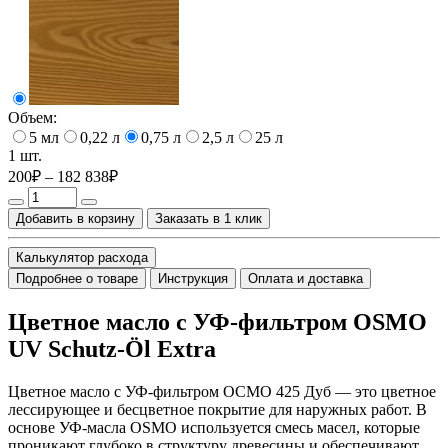
Объем:
5 мл
0,22 л
0,75 л
2,5 л
25 л
1 шт.
200₽ – 182 838₽
Добавить в корзину
Заказать в 1 клик
Калькулятор расхода
Подробнее о товаре
Инструкция
Оплата и доставка
Цветное масло с УФ-фильтром OSMO
UV Schutz-Öl Extra
Цветное масло с УФ-фильтром ОСМО 425 Дуб — это цветное
лессирующее и бесцветное покрытие для наружных работ. В
основе УФ-масла OSMO используется смесь масел, которые
проникают глубоко в структуру древесины и обеспечивают