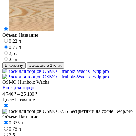
Объем:
Название
0,22 л
0,75 л
2,5 л
25 л
В корзину
Заказать в 1 клик
OSMO Hirnholz-Wachs
Воск для торцов
4 740₽ – 25 130₽
Цвет:
Название
Объем:
Название
0,375 л
0,75 л
2,5 л