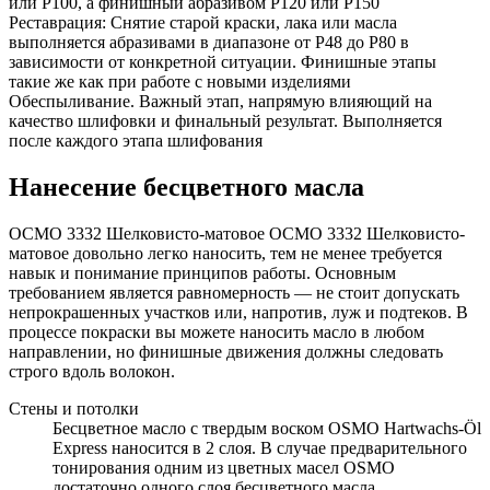
или Р100, а финишный абразивом P120 или Р150
Реставрация: Снятие старой краски, лака или масла
выполняется абразивами в диапазоне от P48 до P80 в
зависимости от конкретной ситуации. Финишные этапы
такие же как при работе с новыми изделиями
Обеспыливание. Важный этап, напрямую влияющий на
качество шлифовки и финальный результат. Выполняется
после каждого этапа шлифования
Нанесение бесцветного масла
ОСМО 3332 Шелковисто-матовое ОСМО 3332 Шелковисто-
матовое довольно легко наносить, тем не менее требуется
навык и понимание принципов работы. Основным
требованием является равномерность — не стоит допускать
непрокрашенных участков или, напротив, луж и подтеков. В
процессе покраски вы можете наносить масло в любом
направлении, но финишные движения должны следовать
строго вдоль волокон.
Стены и потолки
Бесцветное масло с твердым воском OSMO Hartwachs-Öl
Express наносится в 2 слоя. В случае предварительного
тонирования одним из цветных масел OSMO
достаточно одного слоя бесцветного масла