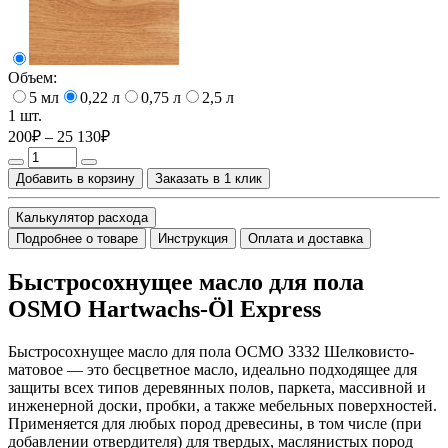
Объем:
5 мл
0,22 л
0,75 л
2,5 л
1 шт.
200₽ – 25 130₽
Добавить в корзину
Заказать в 1 клик
Калькулятор расхода
Подробнее о товаре
Инструкция
Оплата и доставка
Быстросохнущее масло для пола
OSMO Hartwachs-Öl Express
Быстросохнущее масло для пола ОСМО 3332 Шелковисто-
матовое — это бесцветное масло, идеально подходящее для
защиты всех типов деревянных полов, паркета, массивной и
инженерной доски, пробки, а также мебельных поверхностей.
Применяется для любых пород древесины, в том числе (при
добавлении отвердителя) для твердых, маслянистых пород