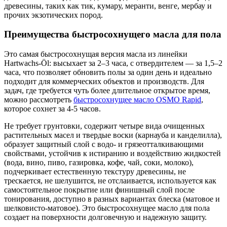
древесины, таких как тик, кумару, меранти, венге, мербау и
прочих экзотических пород.
Преимущества быстросохнущего масла для пола
Это самая быстросохнущая версия масла из линейки
Hartwachs-Öl: высыхает за 2–3 часа, с отвердителем — за 1,5–2
часа, что позволяет обновить полы за один день и идеально
подходит для коммерческих объектов и производств. Для
задач, где требуется чуть более длительное открытое время,
можно рассмотреть
быстросохнущее масло OSMO Rapid
,
которое сохнет за 4-5 часов.
Не требует грунтовки, содержит четыре вида очищенных
растительных масел и твердые воски (карнауба и канделилла),
образует защитный слой с водо- и грязеотталкивающими
свойствами, устойчив к истиранию и воздействию жидкостей
(вода, вино, пиво, газировка, кофе, чай, соки, молоко),
подчеркивает естественную текстуру древесины, не
трескается, не шелушится, не отслаивается, используется как
самостоятельное покрытие или финишный слой после
тонирования, доступно в разных вариантах блеска (матовое и
шелковисто-матовое). Это быстросохнущее масло для пола
создает на поверхности долговечную и надежную защиту.