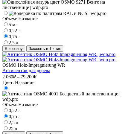
Объем:
Название
5 мл
0,22 л
0,75 л
2,5 л
В корзину
Заказать в 1 клик
OSMO Holz-Impragnierung WR
Антисептик для дерева
2 060₽ – 79 200₽
Цвет:
Название
Объем:
Название
0,22 л
0,75 л
2,5 л
25 л