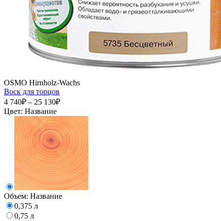
OSMO Hirnholz-Wachs
Воск для торцов
4 740₽ – 25 130₽
Цвет:
Название
Объем:
Название
0,375 л
0,75 л