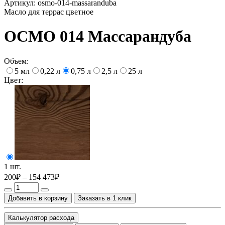
Артикул:
osmo-014-massaranduba
Масло для террас цветное
OСМО 014 Массарандуба
Объем:
5 мл
0,22 л
0,75 л
2,5 л
25 л
Цвет:
1 шт.
200₽ – 154 473₽
Добавить в корзину
Заказать в 1 клик
Калькулятор расхода