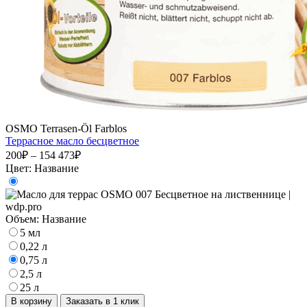
OSMO Terrasen-Öl Farblos
Террасное масло бесцветное
200₽ – 154 473₽
Цвет:
Название
Объем:
Название
5 мл
0,22 л
0,75 л
2,5 л
25 л
В корзину
Заказать в 1 клик